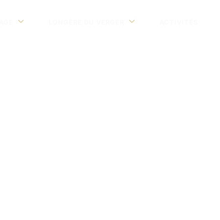
LAGE
LONGÈRE DU VERGER
ACTIVITÉS
ons pour votre séjour
Pouldohan