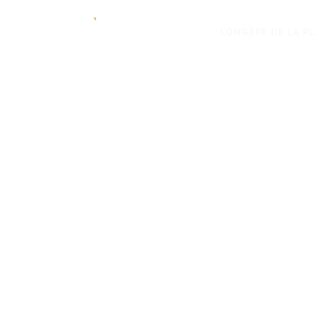
LONGÈRE DE LA P
Tarifs et Réservati
aux Longères de 